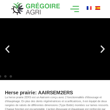
Herse prairie: AAIRSEM2ERS
La herse prairie 2ERS est un Aairsem conçu avec 2 fonctionnalités d’ébousage et
d’étaupinage. En plus des dents régénératrices et scarificatrices, il est équipé de deux
rangées de rabots de différentes dimensions (Type Bottin) montées sur lames ressorts.
Chaque fonction est escamotable. L’action ébousage et étaupinage est renforcée par