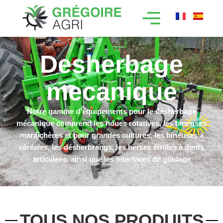
Desherbage
mecanique
Notre gamme d’équipements pour le désherbage
mécanique comprend les houes rotatives, les bineuses
maraîchères et pour grandes cultures, les bineuses à
céréales, les désherbrangs, les herses étrilles à dents
articulées, ainsi que les interfaces de guidage
TOUS NOS PRODUITS