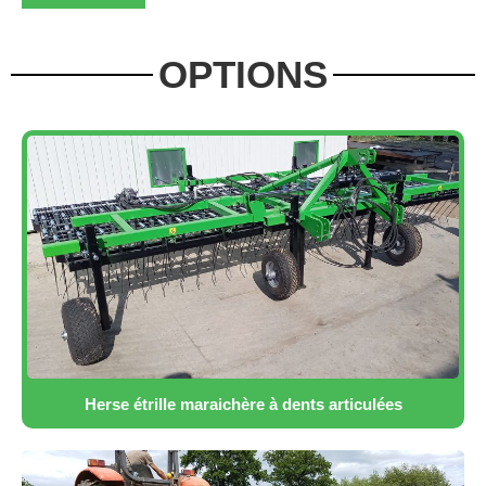
OPTIONS
Herse étrille maraichère à dents articulées